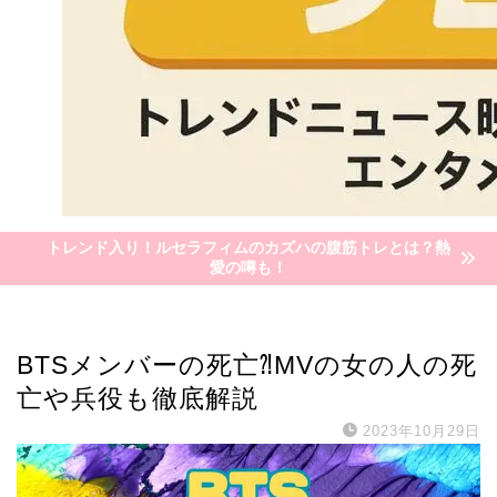
トレンド入り！ルセラフィムのカズハの腹筋トレとは？熱
愛の噂も！
KPOP
BTSメンバーの死亡⁈MVの女の人の死
亡や兵役も徹底解説
2023年10月29日