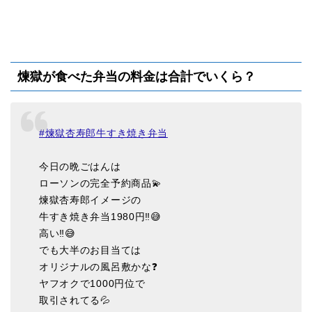
煉獄が食べた弁当の料金は合計でいくら？
#煉獄杏寿郎牛すき焼き弁当
今日の晩ごはんは
ローソンの完全予約商品💫
煉獄杏寿郎イメージの
牛すき焼き弁当1980円‼️😅
高い‼️😅
でも大半のお目当ては
オリジナルの風呂敷かな❓
ヤフオクで1000円位で
取引されてる💦