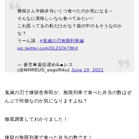
煉獄さん牛鍋弁当いくつ食べたのか気になる～
そんなに美味しいなら食べてみたい✨
これ思ってるの私だけかな？袋の中のもそうなのか
な？
うーん謎…
#鬼滅の刃無限列車編
pic.twitter.com/DLZG9r78hX
— 蒼空🐙返信遅め&🐢レス
(@MHREUS_sogoRiku)
June 19, 2021
鬼滅の刃で煉獄杏寿郎が、無限列車で食べた弁当の数はぜ
んぶで何個なのか気になりますよね？
徹底調査してわかりました！
煉獄が無限列車で食べた弁当の数です！