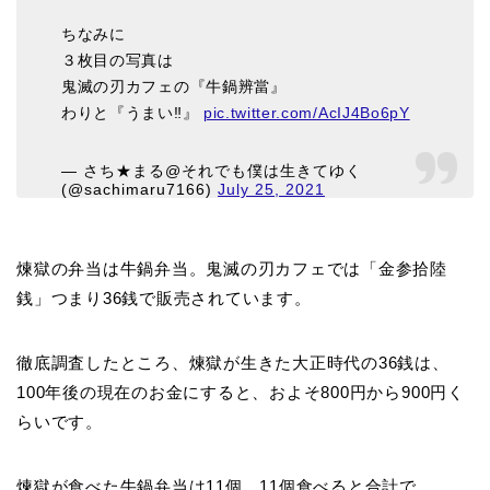
ちなみに
３枚目の写真は
鬼滅の刃カフェの『牛鍋辨當』
わりと『うまい‼️』
pic.twitter.com/AcIJ4Bo6pY
— さち★まる@それでも僕は生きてゆく
(@sachimaru7166)
July 25, 2021
煉獄の弁当は牛鍋弁当。鬼滅の刃カフェでは「金参拾陸
銭」つまり36銭で販売されています。
徹底調査したところ、煉獄が生きた大正時代の36銭は、
100年後の現在のお金にすると、およそ800円から900円く
らいです。
煉獄が食べた牛鍋弁当は11個。11個食べると合計で、