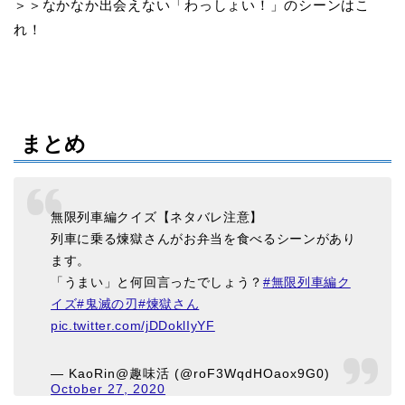
＞＞なかなか出会えない「わっしょい！」のシーンはこ
れ！
まとめ
無限列車編クイズ【ネタバレ注意】
列車に乗る煉獄さんがお弁当を食べるシーンがあり
ます。
「うまい」と何回言ったでしょう？
#無限列車編ク
イズ
#鬼滅の刃
#煉獄さん
pic.twitter.com/jDDoklIyYF
— KaoRin@趣味活 (@roF3WqdHOaox9G0)
October 27, 2020