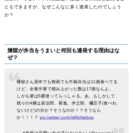
ともできますが、なぜこんなに多く連発したのでしょう
か？
煉獄が弁当をうまいと何回も連発する理由はな
ぜ？
煉獄さん原作でも映画でも牛鍋弁当は11個食べてる
けど、全集中展で積み上がった数は17個なんよ。
しかも箸は5膳使ってらっしゃる。あ、もしかして
残りの4膳は炭治郎、善逸、伊之助、禰豆子(食べれ
ないけど)の分か？そうなのか！？そうなん
か！！！？
pic.twitter.com/jdAbIkebos