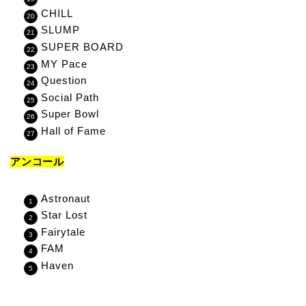
CHILL
SLUMP
SUPER BOARD
MY Pace
Question
Social Path
Super Bowl
Hall of Fame
アンコール
Astronaut
Star Lost
Fairytale
FAM
Haven