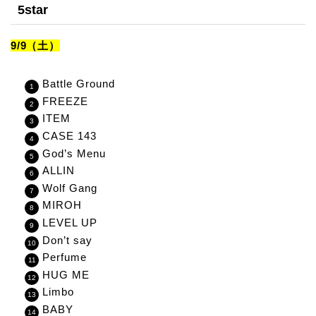
5star
9/9（土）
Battle Ground
FREEZE
ITEM
CASE 143
God’s Menu
ALLIN
Wolf Gang
MIROH
LEVEL UP
Don’t say
Perfume
HUG ME
Limbo
BABY