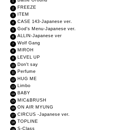
FREEZE
ITEM
CASE 143-Japanese ver.
God’s Menu-Japanese ver.
ALLIN-Japanese ver
Wolf Gang
MIROH
LEVEL UP
Don’t say
Perfume
HUG ME
Limbo
BABY
MIC&BRUSH
ON AIR MYUNG
CIRCUS -Japanese ver.
TOPLINE
S-Class