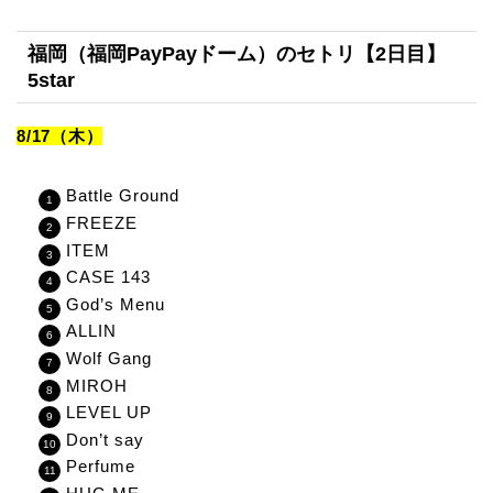
福岡（福岡PayPayドーム）のセトリ【2日目】
5star
8/17（木）
Battle Ground
FREEZE
ITEM
CASE 143
God’s Menu
ALLIN
Wolf Gang
MIROH
LEVEL UP
Don’t say
Perfume