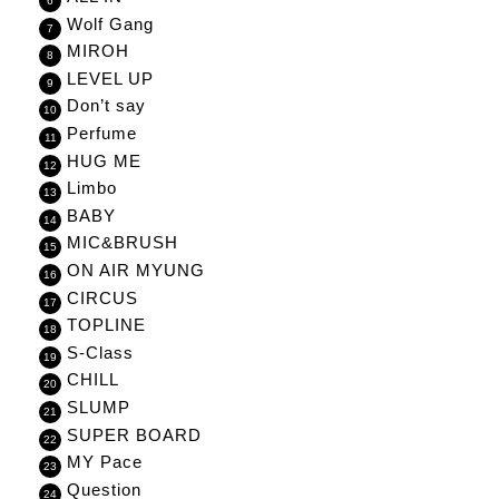
Wolf Gang
MIROH
LEVEL UP
Don’t say
Perfume
HUG ME
Limbo
BABY
MIC&BRUSH
ON AIR MYUNG
CIRCUS
TOPLINE
S-Class
CHILL
SLUMP
SUPER BOARD
MY Pace
Question