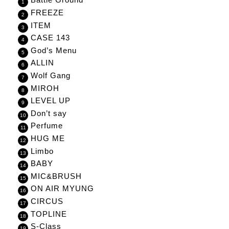
FREEZE
ITEM
CASE 143
God’s Menu
ALLIN
Wolf Gang
MIROH
LEVEL UP
Don’t say
Perfume
HUG ME
Limbo
BABY
MIC&BRUSH
ON AIR MYUNG
CIRCUS
TOPLINE
S-Class