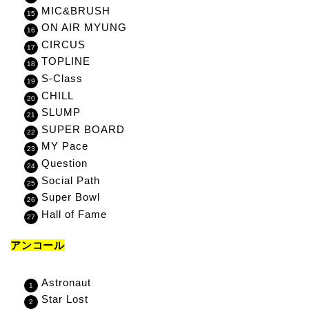
MIC&BRUSH
ON AIR MYUNG
CIRCUS
TOPLINE
S-Class
CHILL
SLUMP
SUPER BOARD
MY Pace
Question
Social Path
Super Bowl
Hall of Fame
アンコール
Astronaut
Star Lost