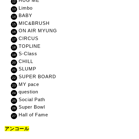
HUG ME
Limbo
BABY
MIC&BRUSH
ON AIR MYUNG
CIRCUS
TOPLINE
S-Class
CHILL
SLUMP
SUPER BOARD
MY pace
question
Social Path
Super Bowl
Hall of Fame
アンコール