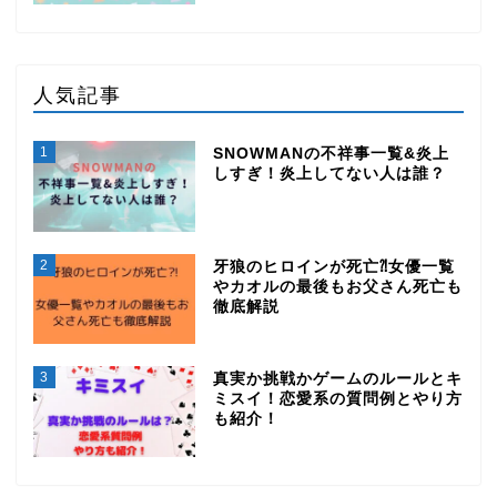
人気記事
1
SNOWMANの不祥事一覧&炎上
しすぎ！炎上してない人は誰？
2
牙狼のヒロインが死亡⁈女優一覧
やカオルの最後もお父さん死亡も
徹底解説
3
真実か挑戦かゲームのルールとキ
ミスイ！恋愛系の質問例とやり方
も紹介！