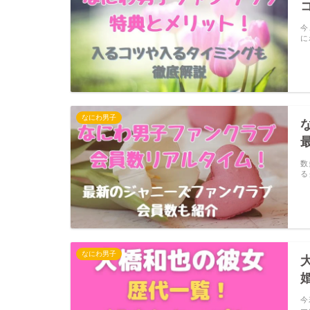
今
に
なにわ男子
数
る
なにわ男子
今
ー