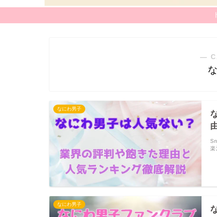
― C
なにわ男子
S
楽
なにわ男子