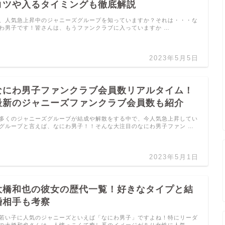
コツや入るタイミングも徹底解説
、人気急上昇中のジャニーズグループを知っていますか？それは・・・な
わ男子です！皆さんは、もうファンクラブに入っていますか …
2023年5月5日
なにわ男子ファンクラブ会員数リアルタイム！
最新のジャニーズファンクラブ会員数も紹介
多くのジャニーズグループが結成や解散をする中で、今人気急上昇してい
グループと言えば、なにわ男子！！そんな大注目のなにわ男子ファン …
2023年5月1日
大橋和也の彼女の歴代一覧！好きなタイプと結
婚相手も考察
若い子に人気のジャニーズといえば「なにわ男子」ですよね！特にリーダ
の大橋和也さんは、人懐っこくて癒し系のイメージがあり女性に人気 …