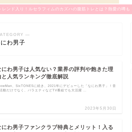
トレンド入り！ルセラフィムのカズハの腹筋トレとは？熱愛の噂も
ATEGORY ―
なにわ男子
なにわ男子は人気ない？業界の評判や飽きた理
由と人気ランキング徹底解説
nowMan、SixTONESに続き、2021年にデビューした「なにわ男子」！音
活動だけでなく、バラエティなどTV番組でも大活躍 …
2023年5月30日
なにわ男子ファンクラブ特典とメリット！入る