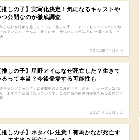
【推しの子】実写化決定！気になるキャストや
いつ公開なのか徹底調査
年から社会現象を起こしている「推しの子」。アニメもシーズン2まで放
されています。そんな「推しの子」がついに今年11月に公開されること
決 …
2024年11月8日
【推しの子】星野アイはなぜ死亡した？生きて
いるって本当？今後登場する可能性も
週刊ヤングジャンプ」に連載中の人気漫画「推しの子」。シーズン2が始
り、ますます話題になっています。この作品の象徴的存在である星野アイ
死 …
2024年11月3日
【推しの子】ネタバレ注意！有馬かなが死亡す