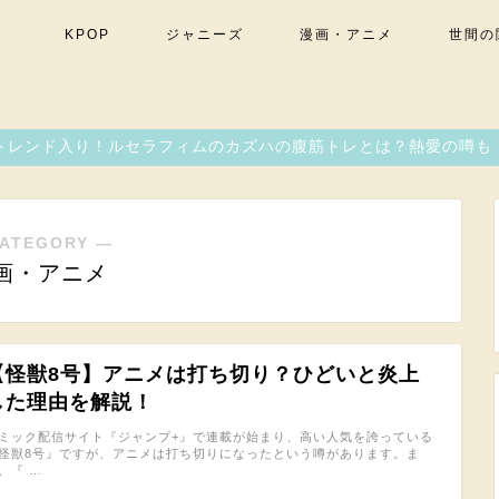
KPOP
ジャニーズ
漫画・アニメ
世間の
トレンド入り！ルセラフィムのカズハの腹筋トレとは？熱愛の噂も
ATEGORY ―
画・アニメ
【怪獣8号】アニメは打ち切り？ひどいと炎上
した理由を解説！
ミック配信サイト『ジャンプ+』で連載が始まり、高い人気を誇っている
怪獣8号』ですが、アニメは打ち切りになったという噂があります。ま
、『 …