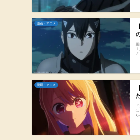
漫画・アニメ
亜
主
さ
漫画・アニメ
『
は
ら