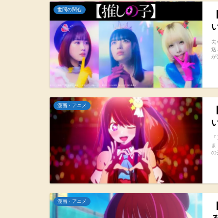
世間の関心
去
送
が
漫画・アニメ
「
ま
の
漫画・アニメ