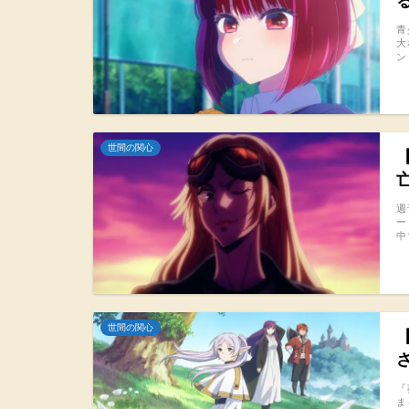
青
大
ン
世間の関心
週
ー
中
世間の関心
『
ま