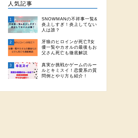
人気記事
SNOWMANの不祥事一覧&
1
炎上しすぎ！炎上してない
人は誰？
牙狼のヒロインが死亡⁈女
2
優一覧やカオルの最後もお
父さん死亡も徹底解説
真実か挑戦かゲームのルー
3
ルとキミスイ！恋愛系の質
問例とやり方も紹介！