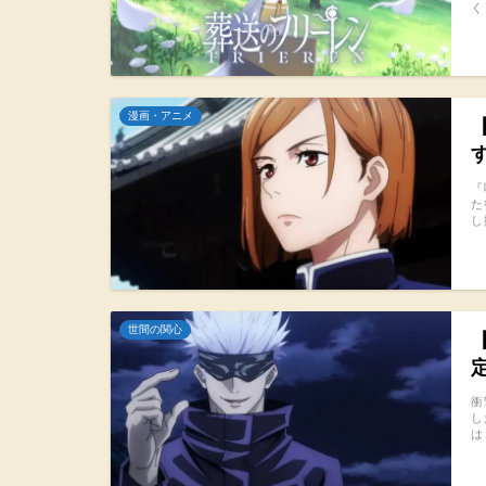
く
漫画・アニメ
『
た
し
世間の関心
衝
し
は