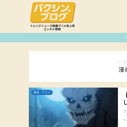
― C
漫
漫画・アニメ
コ
『
た