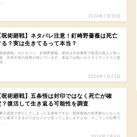
 …
2024年7月30日
【呪術廻戦】ネタバレ注意！釘崎野薔薇は死亡
する？実は生きてるって本当？
呪術廻戦』のヒロイン、釘崎野薔薇。彼女は渋谷事変で呪霊の真人と戦っ
後、生死不明の状態が続いています。本誌では戦いがクライマックスに差
掛 …
2024年7月23日
【呪術廻戦】五条悟は封印ではなく死亡が確
定？復活して生き返る可能性を調査
撃の原因で死亡してしまった五条悟ですが、呪術廻戦の世界観ならもしか
たら復活できるのではないかと思ってしまいますよね。そこでこの記事で
、 …
2024年7月5日