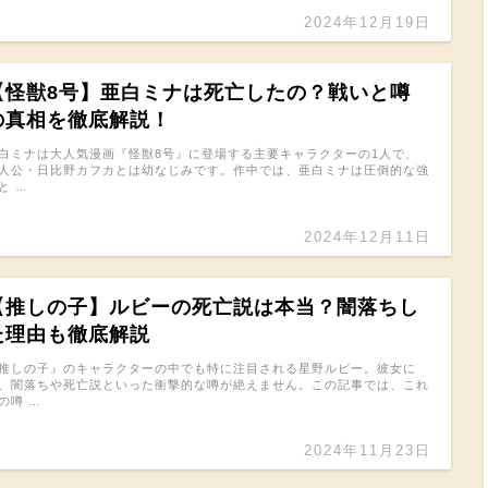
2024年12月19日
【怪獣8号】亜白ミナは死亡したの？戦いと噂
の真相を徹底解説！
白ミナは大人気漫画『怪獣8号』に登場する主要キャラクターの1人で、
人公・日比野カフカとは幼なじみです。作中では、亜白ミナは圧倒的な強
と …
2024年12月11日
【推しの子】ルビーの死亡説は本当？闇落ちし
た理由も徹底解説
推しの子』のキャラクターの中でも特に注目される星野ルビー。彼女に
、闇落ちや死亡説といった衝撃的な噂が絶えません。この記事では、これ
の噂 …
2024年11月23日