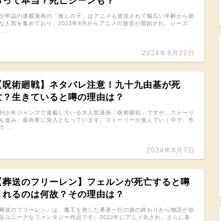
るって本当？死亡シーンも？
少年誌の連載漫画の「推しの子」はアニメも放送されて幅広い年齢から絶
な人気を集めており、2023年4月からアニメの放送が開始され、シーズ
 …
2024年8月22日
【呪術廻戦】ネタバレ注意！九十九由基が死
亡？生きていると噂の理由は？
刊少年ジャンプで連載している大人気漫画「呪術廻戦」ですが、ストーリ
も進み、最終章に突入となっています。ストーリーが進んでいく中で、作
で …
2024年8月7日
【葬送のフリーレン】フェルンが死亡すると噂
されるのは何故？その理由は？
葬送のフリーレン』は、魔王を倒した勇者一行の旅の終わりから物語が始
るユニークなファンタジー作品です。2023年にアニメ化され、さらに多