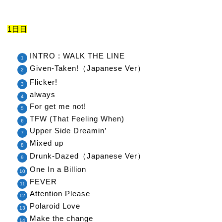
1日目
INTRO : WALK THE LINE
Given-Taken!（Japanese Ver）
Flicker!
always
For get me not!
TFW (That Feeling When)
Upper Side Dreamin’
Mixed up
Drunk-Dazed（Japanese Ver）
One In a Billion
FEVER
Attention Please
Polaroid Love
Make the change