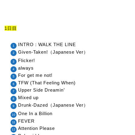
1日目
INTRO : WALK THE LINE
Given-Taken!（Japanese Ver）
Flicker!
always
For get me not!
TFW (That Feeling When)
Upper Side Dreamin’
Mixed up
Drunk-Dazed（Japanese Ver）
One In a Billion
FEVER
Attention Please