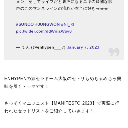
ォン、そしてライブだと裏声になるニキの綺麗な歌
声のこのマンネラインの流れが本当に好きㅠㅠㅠ
#SUNOO
#JUNGWON
#NI_KI
pic.twitter.com/ddWnlaWuv8
— てん (@enhypen___7)
January 7, 2023
ENHYPENの京セラドーム大阪のセトリもめちゃめちゃ興
味を引くテーマです！
さっそくマニフェスト【MANIFESTO 2023】で実際に行
われたセットリストをご紹介していきます！