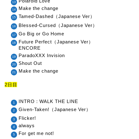
Polaroid Love
Make the change
Tamed-Dashed（Japanese Ver）
Blessed-Cursed（Japanese Ver）
Go Big or Go Home
Future Perfect（Japanese Ver）
ENCORE
ParadoXXX Invision
Shout Out
Make the change
2日目
INTRO : WALK THE LINE
Given-Taken!（Japanese Ver）
Flicker!
always
For get me not!