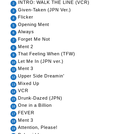
INTRO: WALK THE LINE (VCR)
Given-Taken (JPN Ver.)
Flicker
Opening Ment
Always
Forget Me Not
Ment 2
That Feeling When (TFW)
Let Me In (JPN ver.)
Ment 3
Upper Side Dreamin’
Mixed Up
VCR
Drunk-Dazed (JPN)
One in a Billion
FEVER
Ment 3
Attention, Please!