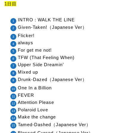
1日目
INTRO : WALK THE LINE
Given-Taken!（Japanese Ver）
Flicker!
always
For get me not!
TFW (That Feeling When)
Upper Side Dreamin’
Mixed up
Drunk-Dazed（Japanese Ver）
One In a Billion
FEVER
Attention Please
Polaroid Love
Make the change
Tamed-Dashed（Japanese Ver）
Blessed-Cursed（Japanese Ver）