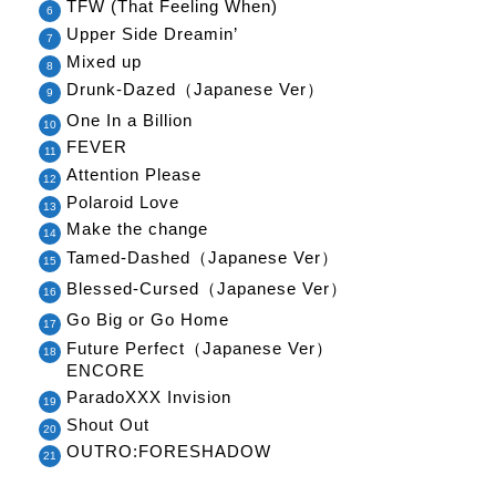
TFW (That Feeling When)
Upper Side Dreamin’
Mixed up
Drunk-Dazed（Japanese Ver）
One In a Billion
FEVER
Attention Please
Polaroid Love
Make the change
Tamed-Dashed（Japanese Ver）
Blessed-Cursed（Japanese Ver）
Go Big or Go Home
Future Perfect（Japanese Ver）
ENCORE
ParadoXXX Invision
Shout Out
OUTRO:FORESHADOW