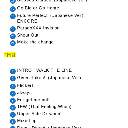
Go Big or Go Home
Future Perfect（Japanese Ver）
ENCORE
ParadoXXX Invision
Shout Out
Make the change
2日目
INTRO : WALK THE LINE
Given-Taken!（Japanese Ver）
Flicker!
always
For get me not!
TFW (That Feeling When)
Upper Side Dreamin’
Mixed up
Drunk-Dazed（Japanese Ver）