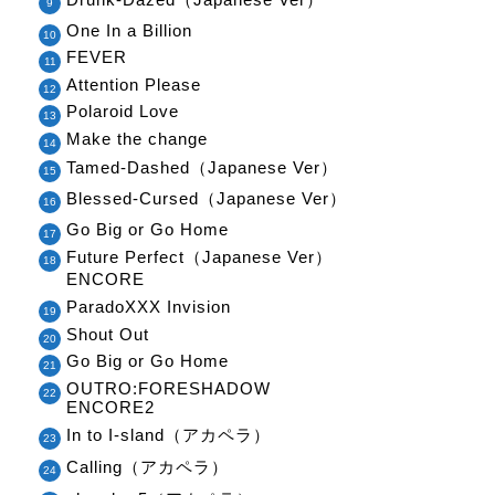
One In a Billion
FEVER
Attention Please
Polaroid Love
Make the change
Tamed-Dashed（Japanese Ver）
Blessed-Cursed（Japanese Ver）
Go Big or Go Home
Future Perfect（Japanese Ver）
ENCORE
ParadoXXX Invision
Shout Out
Go Big or Go Home
OUTRO:FORESHADOW
ENCORE2
In to I-sland（アカペラ）
Calling（アカペラ）