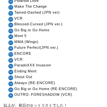
Polaroid Love
Make The Change
Tamed-Dashed (JPN ver)
VCR
Blessed-Cursed (JPN ver.)
Go Big or Go Home
Mont 5
MMA (Wings)
Future Perfect(JPN ver.)
ENCORE
VCR
ParadoXXX Invasion
Ending Ment
Shout Out
Always (RE-ENCORE)
Go Big or Go Home (RE-ENCORE)
OUTRO: FORESHADOW (VCR)
以上が、初日のセットリストでした！