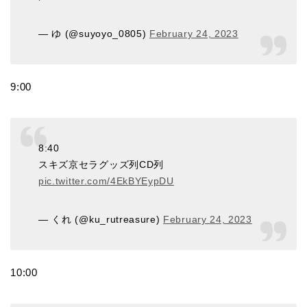
— ゆ (@suyoyo_0805)
February 24, 2023
9:00
8:40
スキズ京セラグッズ列CD列
pic.twitter.com/4EkBYEypDU
— くれ (@ku_rutreasure)
February 24, 2023
10:00