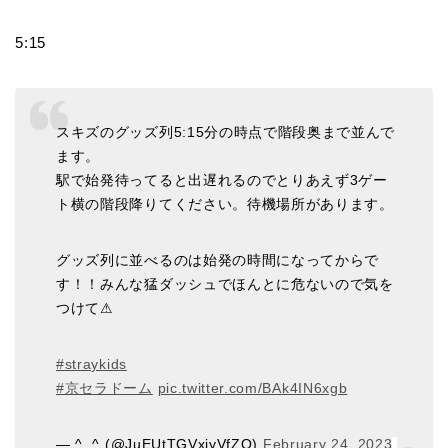
5:15
スキズのグッズ列5:15分の時点で階段奥まで並んで
ます。
駅で始発待ってると出遅れるのでとりあえず3ゲー
ト横の階段降りてください。待機場所があります。
グッズ列に並べるのは始発の時間になってからで
す！！みんな猛ダッシュでほんとに危ないので気を
つけて⚠
#straykids
#京セラドーム
pic.twitter.com/BAk4IN6xgb
— ^..^ (@JuEUtTGVxjyVfZO)
February 24, 2023