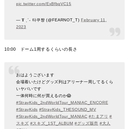
pic.twitter.com/ExBfbqVC15
— 𝐓 ˎˊ˗ 타쿠쨩 (@FEARNOT_T)
February 11,
2023
10:00 ドーム1周するくらいの長さ
おはようございます
会場着いたけどグッズ列はアリーナ一周してるくら
いヤバいです
一体何時に何が買えるのか😱
#StrayKids_2ndWorldTour_MANIAC_ENCORE
#StrayKids
#StrayKids_THESOUND_MV
#StrayKids_2ndWorldTour_MANIAC
#たまアリ
#
スキズ
#スキズ_1ST_ALBUM
#グッズ販売
#大人