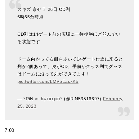
スキズ 京セラ 26日 CD列
6時35分時点
CD列は14ゲート前の広場に一往復半ほど並んでい
る状態です
ドーム向かって右側を歩いて14ゲート付近に来ると
列が2個あって、奥がCD、手前がグッズ列でグッズ
はドームに沿って列ができてます！
pic.twitter.com/LMVbEacxKb
— ꙳RiN ➳ 𝕙𝕪𝕦𝕟𝕛𝕚𝕟꙳ (@RiN53516697)
February
25, 2023
7:00