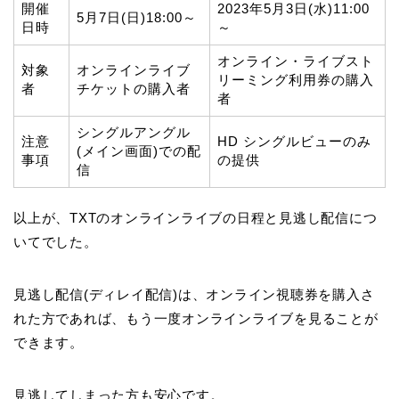
開催
2023年5月3日(水)11:00
5月7日(日)18:00～
日時
～
オンライン・ライブスト
対象
オンラインライブ
リーミング利用券の購入
者
チケットの購入者
者
シングルアングル
注意
HD シングルビューのみ
(メイン画面)での配
事項
の提供
信
以上が、TXTのオンラインライブの日程と見逃し配信につ
いてでした。
見逃し配信(ディレイ配信)は、オンライン視聴券を購入さ
れた方であれば、もう一度オンラインライブを見ることが
できます。
見逃してしまった方も安心です。