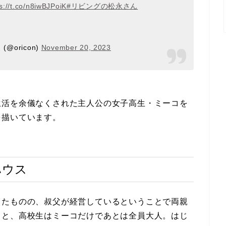
s://t.co/n8iwBJPoiK
#リビングの松永さん
@oricon)
November 20, 2023
生活を余儀なくされた主人公の女子高生・ミーコを
を描いています。
ハウス
ったものの、叔父が経営しているということで両親
ると、高校生はミーコだけであとは全員大人。はじ