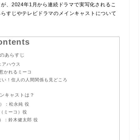
が、2024年1月から連続ドラマで実写化されるこ
あらすじやテレビドラマのメインキャストについて
ontents
のあらすじ
ェアハウス
惹かれるミーコ
ない！住人の人間関係も見どころ
ンキャストは？
e）：松永純 役
（ミーコ）役
n）：鈴木健太郎 役