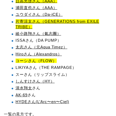
日高光啓さん（AAA）
浦田直也さん（AAA）
ユウダイさん（Da-iCE）
片寄涼太さん（GENERATIONS from EXILE
TRIBE）
綾小路翔さん（氣志團）
ISSAさん（DA PUMP）
太志さん（元Aqua Timez）
Hiroさん（Alexandros）
コーシさん（FLOW）
LIKIYAさん（THE RAMPAGE）
スーさん（リップスライム）
しんすけさん（HY）
清水翔太
さん
AK-69
さん
HYDEさん(L’Arc〜en〜Ciel)
一覧の見方です。