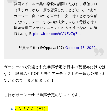
韓国アイドルの黒い恋愛の話聞くたびに、母胎ソロ
（生まれてから一度も恋愛したことがない）であの
ガーシーに良いやつと言われ、女に行くとかも全然
しないし、デートするのは彼女じゃなく母親と行く
清楚大魔王ファンミニョンしかもう推せない…の気
持ちになる
pic.twitter.com/eVNEvZq7ud
— 兄貴☆오빠 (@Oppaya127)
October 15, 2022
ガーシーchで公開された暴露予定は日本の芸能界だけでは
なく、韓国のK-POPの男性アーティストの一覧も公開され
ていたので、まとめました！
これがガーシーchで暴露予定のリストです。
ホンギさん（FT）