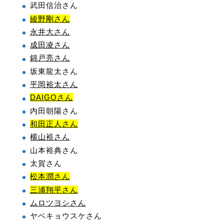
武田信治さん
綾野剛さん
永井大さん
成田凌さん
錦戸亮さん
坂東龍太さん
平岡裕太さん
DAIGOさん
内田朝陽さん
和田正人さん
横山裕さん
山本裕典さん
太賀さん
松本潤さん
三浦翔平さん
ムロツヨシさん
ヤベキョウスケさん