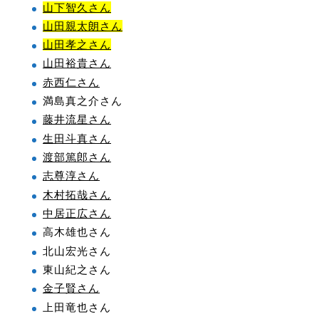
山下智久さん
山田親太朗さん
山田孝之さん
山田裕貴さん
赤西仁さん
満島真之介さん
藤井流星さん
生田斗真さん
渡部篤郎さん
志尊淳さん
木村拓哉さん
中居正広さん
高木雄也さん
北山宏光さん
東山紀之さん
金子賢さん
上田竜也さん