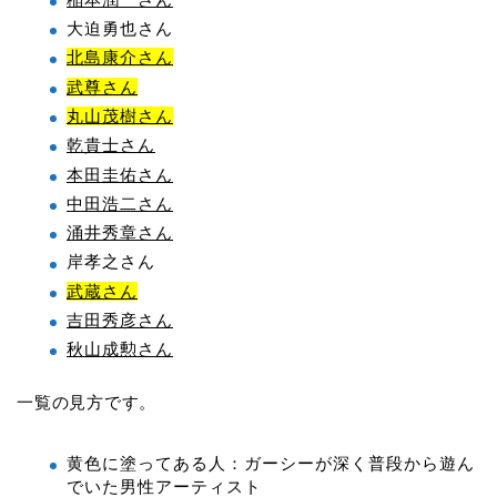
大迫勇也さん
北島康介さん
武尊さん
丸山茂樹さん
乾貴士さん
本田圭佑さん
中田浩二さん
涌井秀章さん
岸孝之さん
武蔵さん
吉田秀彦さん
秋山成勲さん
一覧の見方です。
黄色に塗ってある人：ガーシーが深く普段から遊ん
でいた男性アーティスト