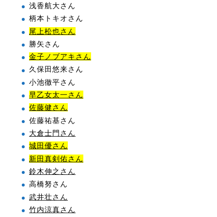
浅香航大さん
柄本トキオさん
尾上松也さん
勝矢さん
金子ノブアキさん
久保田悠来さん
小池徹平さん
早乙女太一さん
佐藤健さん
佐藤祐基さん
大倉士門さん
城田優さん
新田真剣佑さん
鈴木伸之さん
高橋努さん
武井壮さん
竹内涼真さん