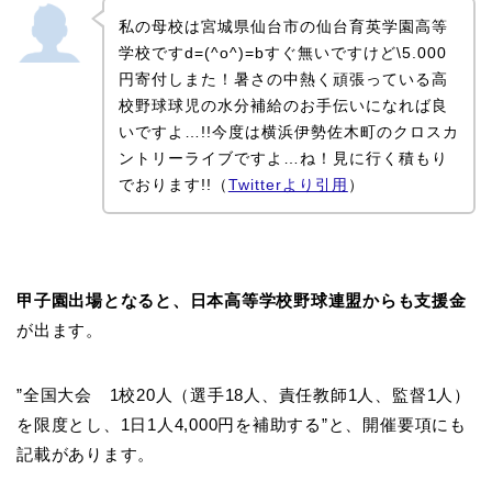
私の母校は宮城県仙台市の仙台育英学園高等
学校ですd=(^o^)=bすぐ無いですけど\5.000
円寄付しまた！暑さの中熱く頑張っている高
校野球球児の水分補給のお手伝いになれば良
いですよ…!!今度は横浜伊勢佐木町のクロスカ
ントリーライブですよ…ね！見に行く積もり
でおります!!（
Twitterより引用
）
甲子園出場となると、日本高等学校野球連盟からも支援金
が出ます。
”全国大会 1校20人（選手18人、責任教師1人、監督1人）
を限度とし、1日1人4,000円を補助する”と、開催要項にも
記載があります。